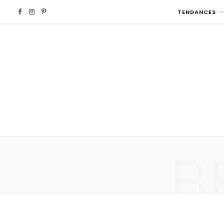
F
I
P
TENDANCES
a
n
i
c
s
n
e
t
t
b
a
e
o
g
r
B
o
r
e
k
a
s
m
t