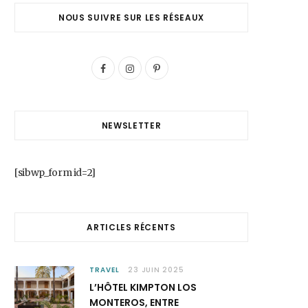
NOUS SUIVRE SUR LES RÉSEAUX
F
I
P
a
n
i
c
s
n
NEWSLETTER
e
t
t
b
a
e
[sibwp_form id=2]
o
g
r
o
r
e
ARTICLES RÉCENTS
k
a
s
m
t
TRAVEL
23 JUIN 2025
L’HÔTEL KIMPTON LOS
MONTEROS, ENTRE