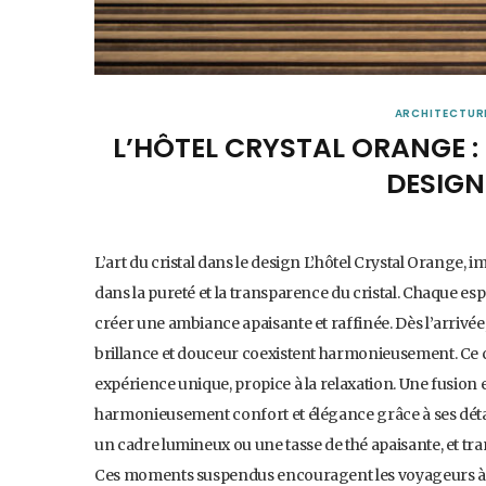
ARCHITECTUR
L’HÔTEL CRYSTAL ORANGE :
DESIGN
L’art du cristal dans le design L’hôtel Crystal Orange
dans la pureté et la transparence du cristal. Chaque esp
créer une ambiance apaisante et raffinée. Dès l’arrivé
brillance et douceur coexistent harmonieusement. Ce co
expérience unique, propice à la relaxation. Une fusion 
harmonieusement confort et élégance grâce à ses dét
un cadre lumineux ou une tasse de thé apaisante, et tr
Ces moments suspendus encouragent les voyageurs à r