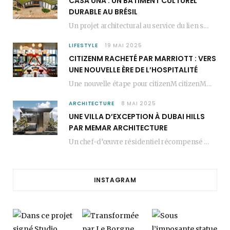
CASA UNA : UN BÂTIMENT CULTUREL
DURABLE AU BRÉSIL
Un projet architectural au service du lien social Casa Una est un bâtiment culturel durable…
LIFESTYLE
19 MAI 2025
CITIZENM RACHETÉ PAR MARRIOTT : VERS
UNE NOUVELLE ÈRE DE L’HOSPITALITÉ
Une nouvelle étape pour citizenM citizenM racheté par Marriott, c’est une annonce qui marque un…
ARCHITECTURE
8 MAI 2025
UNE VILLA D’EXCEPTION À DUBAI HILLS
PAR MEMAR ARCHITECTURE
Un chef-d’œuvre résidentiel récompensé MEMAR Architecture, agence renommée basée à Dubaï, présente aujourd’hui sa dernière…
INSTAGRAM