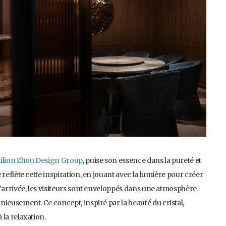
ilion Zhou Design Group
, puise son essence dans la pureté et
reflète cette inspiration, en jouant avec la lumière pour créer
l’arrivée, les visiteurs sont enveloppés dans une atmosphère
ieusement. Ce concept, inspiré par la beauté du cristal,
la relaxation.