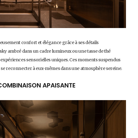
usement confort et élégance grâce à ses détails
ky ambré dans un cadre lumineux ou une tasse de thé
en expériences sensorielles uniques. Ces moments suspendus
 à se reconnecter à eux-mêmes dans une atmosphère sereine.
E COMBINAISON APAISANTE