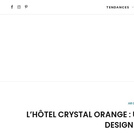
F
I
P
TENDANCES
a
n
i
c
s
n
e
t
t
b
a
e
o
g
r
o
r
e
AR
k
a
s
L’HÔTEL CRYSTAL ORANGE :
m
t
DESIGN