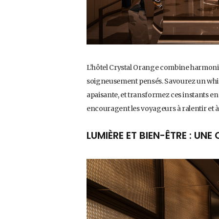
L’hôtel Crystal Orange combine harmonie
soigneusement pensés. Savourez un whis
apaisante, et transformez ces instants 
encouragent les voyageurs à ralentir et
LUMIÈRE ET BIEN-ÊTRE : UN