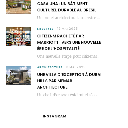
CASA UNA : UN BÂTIMENT
CULTUREL DURABLE AU BRÉSIL
Un projet architectural au service du lien social Casa Una est un bâtiment culturel durable…
LIFESTYLE
19 MAI 2025
CITIZENM RACHETÉ PAR
MARRIOTT : VERS UNE NOUVELLE
ÈRE DE L’HOSPITALITÉ
Une nouvelle étape pour citizenM citizenM racheté par Marriott, c’est une annonce qui marque un…
ARCHITECTURE
8 MAI 2025
UNE VILLA D’EXCEPTION À DUBAI
HILLS PAR MEMAR
ARCHITECTURE
Un chef-d’œuvre résidentiel récompensé MEMAR Architecture, agence renommée basée à Dubaï, présente aujourd’hui sa dernière…
INSTAGRAM