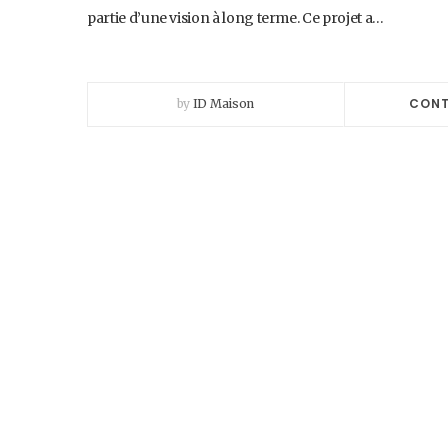
partie d’une vision à long terme. Ce projet a…
CONT
by
ID Maison