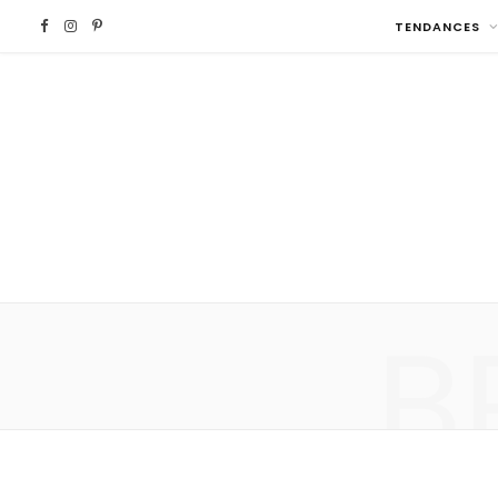
F
I
P
TENDANCES
a
n
i
c
s
n
e
t
t
b
a
e
o
g
r
B
o
r
e
k
a
s
m
t