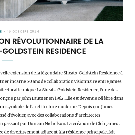
E
15 OCTOBRE 2024
ION RÉVOLUTIONNAIRE DE LA
-GOLDSTEIN RESIDENCE
velle extension de la légendaire Sheats-Goldstein Residence à
utner, incarne 50 ans de collaboration visionnaire entre James
hitectural iconique La Sheats-Goldstein Residence, l’une des
conçue par John Lautner en 1962. Elle est devenue célèbre dans
st un symbole de l’architecture moderne. Depuis que James
essé d’évoluer, avec des collaborations d’architectes
en passant par Duncan Nicholson. La création de Club James :
e de divertissement adjacent à la résidence principale, fait