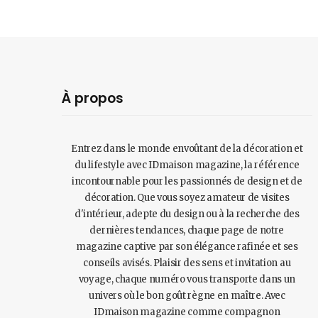
À propos
Entrez dans le monde envoûtant de la décoration et
du lifestyle avec IDmaison magazine, la référence
incontournable pour les passionnés de design et de
décoration. Que vous soyez amateur de visites
d'intérieur, adepte du design ou à la recherche des
dernières tendances, chaque page de notre
magazine captive par son élégance rafinée et ses
conseils avisés. Plaisir des sens et invitation au
voyage, chaque numéro vous transporte dans un
univers où le bon goût règne en maître. Avec
IDmaison magazine comme compagnon