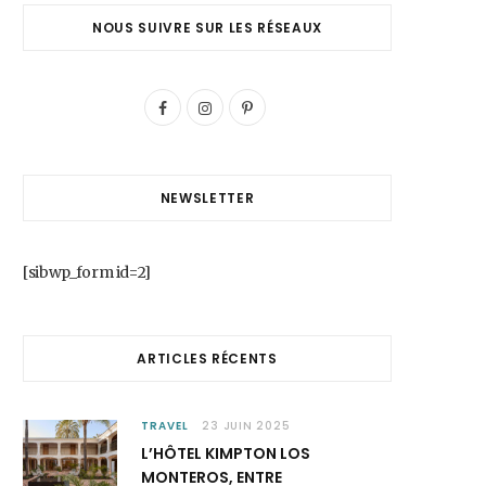
NOUS SUIVRE SUR LES RÉSEAUX
F
I
P
a
n
i
c
s
n
NEWSLETTER
e
t
t
b
a
e
[sibwp_form id=2]
o
g
r
o
r
e
ARTICLES RÉCENTS
k
a
s
m
t
TRAVEL
23 JUIN 2025
L’HÔTEL KIMPTON LOS
MONTEROS, ENTRE