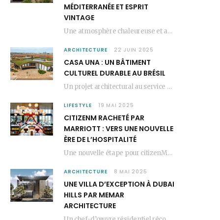
MÉDITERRANÉE ET ESPRIT
VINTAGE
Une atmosphère chaleureuse et artistique L’Hôtel Kimpton Los Monteros, récemment repensé par EL EQUIPO CREATIVO,…
ARCHITECTURE
22 JUIN 2025
CASA UNA : UN BÂTIMENT
CULTUREL DURABLE AU BRÉSIL
Un projet architectural au service du lien social Casa Una est un bâtiment culturel durable…
LIFESTYLE
19 MAI 2025
CITIZENM RACHETÉ PAR
MARRIOTT : VERS UNE NOUVELLE
ÈRE DE L’HOSPITALITÉ
Une nouvelle étape pour citizenM citizenM racheté par Marriott, c’est une annonce qui marque un…
ARCHITECTURE
8 MAI 2025
UNE VILLA D’EXCEPTION À DUBAI
HILLS PAR MEMAR
ARCHITECTURE
Un chef-d’œuvre résidentiel récompensé MEMAR Architecture, agence renommée basée à Dubaï, présente aujourd’hui sa dernière…