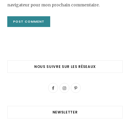
navigateur pour mon prochain commentaire.
NOUS SUIVRE SUR LES RÉSEAUX
F
I
P
a
n
i
c
s
n
NEWSLETTER
e
t
t
b
a
e