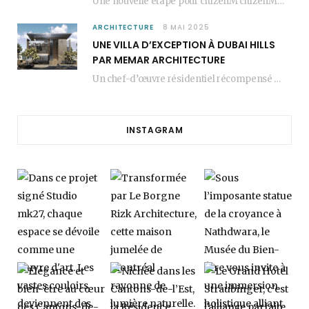
Une nouvelle étape pour citizenM citizenM racheté par Marriott, c’est une annonce qui marque un…
ARCHITECTURE
8 MAI 2025
UNE VILLA D’EXCEPTION À DUBAI HILLS
PAR MEMAR ARCHITECTURE
Un chef-d’œuvre résidentiel récompensé MEMAR Architecture, agence renommée basée à Dubaï, présente aujourd’hui sa dernière…
INSTAGRAM