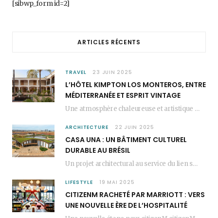
[sibwp_form id=2]
o
g
r
o
r
e
ARTICLES RÉCENTS
k
a
s
m
t
TRAVEL
23 JUIN 2025
L’HÔTEL KIMPTON LOS MONTEROS, ENTRE
MÉDITERRANÉE ET ESPRIT VINTAGE
Une atmosphère chaleureuse et artistique L’Hôtel Kimpton Los Monteros, récemment repensé par EL EQUIPO CREATIVO,…
ARCHITECTURE
22 JUIN 2025
CASA UNA : UN BÂTIMENT CULTUREL
DURABLE AU BRÉSIL
Un projet architectural au service du lien social Casa Una est un bâtiment culturel durable…
LIFESTYLE
19 MAI 2025
CITIZENM RACHETÉ PAR MARRIOTT : VERS
UNE NOUVELLE ÈRE DE L’HOSPITALITÉ