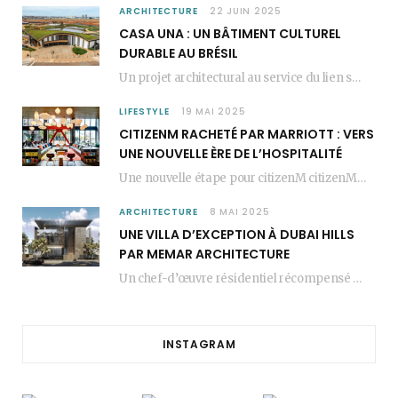
ARCHITECTURE
22 JUIN 2025
CASA UNA : UN BÂTIMENT CULTUREL
DURABLE AU BRÉSIL
Un projet architectural au service du lien social Casa Una est un bâtiment culturel durable…
LIFESTYLE
19 MAI 2025
CITIZENM RACHETÉ PAR MARRIOTT : VERS
UNE NOUVELLE ÈRE DE L’HOSPITALITÉ
Une nouvelle étape pour citizenM citizenM racheté par Marriott, c’est une annonce qui marque un…
ARCHITECTURE
8 MAI 2025
UNE VILLA D’EXCEPTION À DUBAI HILLS
PAR MEMAR ARCHITECTURE
Un chef-d’œuvre résidentiel récompensé MEMAR Architecture, agence renommée basée à Dubaï, présente aujourd’hui sa dernière…
INSTAGRAM