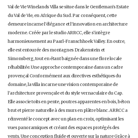
Val de Vie Winelands Villa se situe dans le Gentleman’s Estate
du Val de Vie, en Afrique du Sud. Par conséquent, cette
demeure incarne l’élégance et l’innovation en architecture
moderne. Créée par le studio ARRCC, elle s’intègre
harmonieusement au Paarl-Franschhoek Valley. En outre,
elle est entourée des montagnes Drakenstein et
Simonsberg, tout en étant baignée dans une flore locale
réhabilitée. Une approche contemporaine dans un cadre
provençal Conformément aux directives esthétiques du
domaine, la villa incarne une vision contemporaine de
l’architecture provençale et du style vernaculaire du Cap.
Elle associe toits en pente, poutres apparentes en bois, béton
brut et pierre naturelle à des murs en plâtre blanc. ARRCC a
réinventé le concept avec un plan en croix, optimisant les
vues panoramiques et créant des espaces protégés des
vents. Une conception fluide et ouverte sur la nature Grâce à