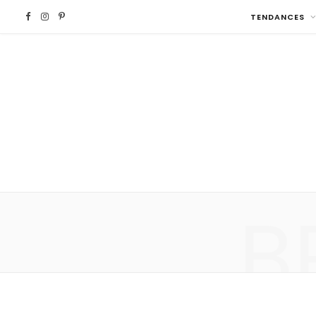
F
I
P
TENDANCES
a
n
i
c
s
n
e
t
t
b
a
e
o
g
r
B
o
r
e
k
a
s
m
t