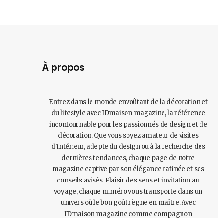
À propos
Entrez dans le monde envoûtant de la décoration et
du lifestyle avec IDmaison magazine, la référence
incontournable pour les passionnés de design et de
décoration. Que vous soyez amateur de visites
d'intérieur, adepte du design ou à la recherche des
dernières tendances, chaque page de notre
magazine captive par son élégance rafinée et ses
conseils avisés. Plaisir des sens et invitation au
voyage, chaque numéro vous transporte dans un
univers où le bon goût règne en maître. Avec
IDmaison magazine comme compagnon