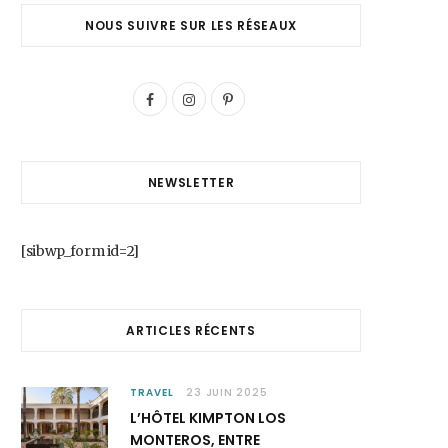
NOUS SUIVRE SUR LES RÉSEAUX
F
I
P
a
n
i
c
s
n
NEWSLETTER
e
t
t
b
a
e
[sibwp_form id=2]
o
g
r
o
r
e
ARTICLES RÉCENTS
k
a
s
m
t
TRAVEL
23 JUIN 2025
L’HÔTEL KIMPTON LOS
MONTEROS, ENTRE