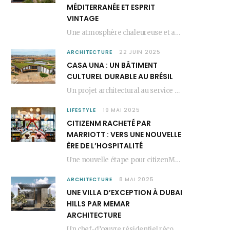
MÉDITERRANÉE ET ESPRIT
VINTAGE
Une atmosphère chaleureuse et artistique L’Hôtel Kimpton Los Monteros, récemment repensé par EL EQUIPO CREATIVO,…
ARCHITECTURE
22 JUIN 2025
CASA UNA : UN BÂTIMENT
CULTUREL DURABLE AU BRÉSIL
Un projet architectural au service du lien social Casa Una est un bâtiment culturel durable…
LIFESTYLE
19 MAI 2025
CITIZENM RACHETÉ PAR
MARRIOTT : VERS UNE NOUVELLE
ÈRE DE L’HOSPITALITÉ
Une nouvelle étape pour citizenM citizenM racheté par Marriott, c’est une annonce qui marque un…
ARCHITECTURE
8 MAI 2025
UNE VILLA D’EXCEPTION À DUBAI
HILLS PAR MEMAR
ARCHITECTURE
Un chef-d’œuvre résidentiel récompensé MEMAR Architecture, agence renommée basée à Dubaï, présente aujourd’hui sa dernière…