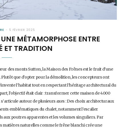
RE
5 FÉVRIER 2025
 : UNE MÉTAMORPHOSE ENTRE
 ET TRADITION
œur des monts Sutton, la Maison des Frênes est le fruit d’une
Plutôt que d’opter pour la démolition, les concepteurs ont
éinvente l’habitat tout en respectant l’héritage architectural du
t, l’objectif était clair : transformer cette maison de 4000
s’articule autour de plusieurs axes : Des choix architecturaux
ments emblématiques du chalet, notamment l’escalier
ds aux poutres apparentes et les volumes singuliers. Par
 des matières naturelles comme le frêne blanchi crée une