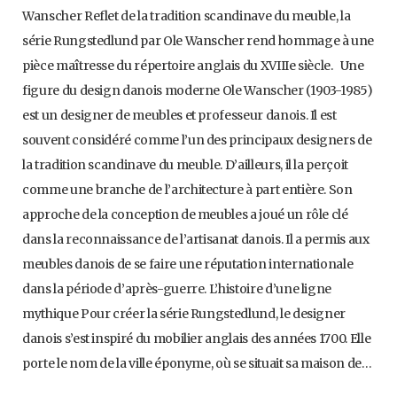
Wanscher Reflet de la tradition scandinave du meuble, la
série Rungstedlund par Ole Wanscher rend hommage à une
pièce maîtresse du répertoire anglais du XVIIIe siècle. Une
figure du design danois moderne Ole Wanscher (1903-1985)
est un designer de meubles et professeur danois. Il est
souvent considéré comme l’un des principaux designers de
la tradition scandinave du meuble. D’ailleurs, il la perçoit
comme une branche de l’architecture à part entière. Son
approche de la conception de meubles a joué un rôle clé
dans la reconnaissance de l’artisanat danois. Il a permis aux
meubles danois de se faire une réputation internationale
dans la période d’après-guerre. L’histoire d’une ligne
mythique Pour créer la série Rungstedlund, le designer
danois s’est inspiré du mobilier anglais des années 1700. Elle
porte le nom de la ville éponyme, où se situait sa maison de…