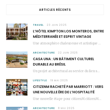
o
r
e
ARTICLES RÉCENTS
k
a
s
m
t
TRAVEL
23 JUIN 2025
L’HÔTEL KIMPTON LOS MONTEROS, ENTRE
MÉDITERRANÉE ET ESPRIT VINTAGE
Une atmosphère chaleureuse et artistique L’Hôtel Kimpton Los Monteros, récemment repensé par EL EQUIPO CREATIVO,…
ARCHITECTURE
22 JUIN 2025
CASA UNA : UN BÂTIMENT CULTUREL
DURABLE AU BRÉSIL
Un projet architectural au service du lien social Casa Una est un bâtiment culturel durable…
LIFESTYLE
19 MAI 2025
CITIZENM RACHETÉ PAR MARRIOTT : VERS
UNE NOUVELLE ÈRE DE L’HOSPITALITÉ
Une nouvelle étape pour citizenM citizenM racheté par Marriott, c’est une annonce qui marque un…
ARCHITECTURE
8 MAI 2025