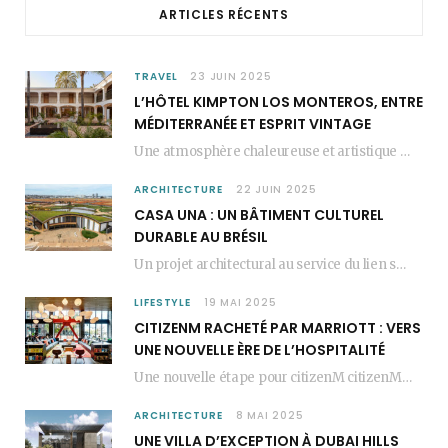
ARTICLES RÉCENTS
k
a
s
m
t
TRAVEL
23 JUIN 2025
L’HÔTEL KIMPTON LOS MONTEROS, ENTRE
MÉDITERRANÉE ET ESPRIT VINTAGE
Une atmosphère chaleureuse et artistique L’Hôtel Kimpton Los Monteros, récemment repensé par EL EQUIPO CREATIVO,…
ARCHITECTURE
22 JUIN 2025
CASA UNA : UN BÂTIMENT CULTUREL
DURABLE AU BRÉSIL
Un projet architectural au service du lien social Casa Una est un bâtiment culturel durable…
LIFESTYLE
19 MAI 2025
CITIZENM RACHETÉ PAR MARRIOTT : VERS
UNE NOUVELLE ÈRE DE L’HOSPITALITÉ
Une nouvelle étape pour citizenM citizenM racheté par Marriott, c’est une annonce qui marque un…
ARCHITECTURE
8 MAI 2025
UNE VILLA D’EXCEPTION À DUBAI HILLS