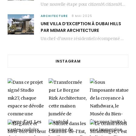
Une nouvelle étape pour citizenM citizenM racheté par Marriott, c’est une annonce qui marque un…
ARCHITECTURE
8 MAI 2025
UNE VILLA D’EXCEPTION À DUBAI HILLS
PAR MEMAR ARCHITECTURE
Un chef-d’œuvre résidentiel récompensé MEMAR Architecture, agence renommée basée à Dubaï, présente aujourd’hui sa dernière…
INSTAGRAM