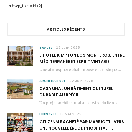
b
a
e
[sibwp_form id=2]
o
g
r
o
r
e
ARTICLES RÉCENTS
k
a
s
m
t
TRAVEL
23 JUIN 2025
L’HÔTEL KIMPTON LOS MONTEROS, ENTRE
MÉDITERRANÉE ET ESPRIT VINTAGE
Une atmosphère chaleureuse et artistique L’Hôtel Kimpton Los Monteros, récemment repensé par EL EQUIPO CREATIVO,…
ARCHITECTURE
22 JUIN 2025
CASA UNA : UN BÂTIMENT CULTUREL
DURABLE AU BRÉSIL
Un projet architectural au service du lien social Casa Una est un bâtiment culturel durable…
LIFESTYLE
19 MAI 2025
CITIZENM RACHETÉ PAR MARRIOTT : VERS
UNE NOUVELLE ÈRE DE L’HOSPITALITÉ