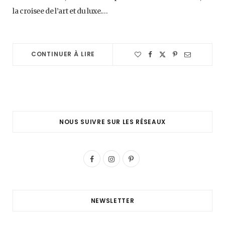
la croisee de l’art et du luxe.…
CONTINUER À LIRE
NOUS SUIVRE SUR LES RÉSEAUX
F
I
P
a
n
i
c
s
n
NEWSLETTER
e
t
t