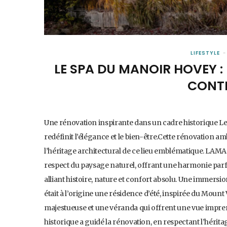
LIFESTYLE
LE SPA DU MANOIR HOVEY :
CONT
Une rénovation inspirante dans un cadre historique Le 
redéfinit l’élégance et le bien-être.Cette rénovation am
l’héritage architectural de ce lieu emblématique. LAM
respect du paysage naturel, offrant une harmonie parfai
alliant histoire, nature et confort absolu. Une immersi
était à l’origine une résidence d’été, inspirée du Mou
majestueuse et une véranda qui offrent une vue impren
historique a guidé la rénovation, en respectant l’hérit