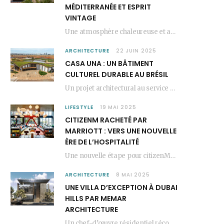
MÉDITERRANÉE ET ESPRIT
VINTAGE
Une atmosphère chaleureuse et artistique L’Hôtel Kimpton Los Monteros, récemment repensé par EL EQUIPO CREATIVO,…
ARCHITECTURE
22 JUIN 2025
CASA UNA : UN BÂTIMENT
CULTUREL DURABLE AU BRÉSIL
Un projet architectural au service du lien social Casa Una est un bâtiment culturel durable…
LIFESTYLE
19 MAI 2025
CITIZENM RACHETÉ PAR
MARRIOTT : VERS UNE NOUVELLE
ÈRE DE L’HOSPITALITÉ
Une nouvelle étape pour citizenM citizenM racheté par Marriott, c’est une annonce qui marque un…
ARCHITECTURE
8 MAI 2025
UNE VILLA D’EXCEPTION À DUBAI
HILLS PAR MEMAR
ARCHITECTURE
Un chef-d’œuvre résidentiel récompensé MEMAR Architecture, agence renommée basée à Dubaï, présente aujourd’hui sa dernière…