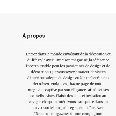
À propos
Entrez dans le monde envoûtant de la décoration et
du lifestyle avec IDmaison magazine, la référence
incontournable pour les passionnés de design et de
décoration. Que vous soyez amateur de visites
d'intérieur, adepte du design ou à la recherche des
dernières tendances, chaque page de notre
magazine captive par son élégance rafinée et ses
conseils avisés. Plaisir des sens et invitation au
voyage, chaque numéro vous transporte dans un
univers où le bon goût règne en maître. Avec
IDmaison magazine comme compagnon