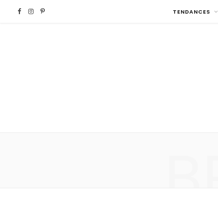
F
I
P
TENDANCES
a
n
i
c
s
n
e
t
t
b
a
e
o
g
r
B
o
r
e
k
a
s
m
t