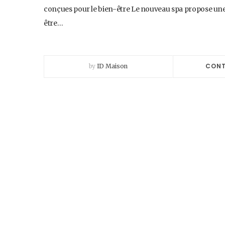
conçues pour le bien-être Le nouveau spa propose une
être…
CONT
by
ID Maison