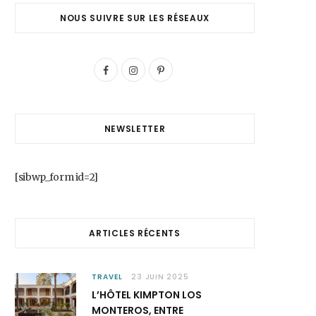
NOUS SUIVRE SUR LES RÉSEAUX
F
I
P
a
n
i
c
s
n
NEWSLETTER
e
t
t
b
a
e
[sibwp_form id=2]
o
g
r
o
r
e
ARTICLES RÉCENTS
k
a
s
m
t
TRAVEL
23 JUIN 2025
L’HÔTEL KIMPTON LOS
MONTEROS, ENTRE