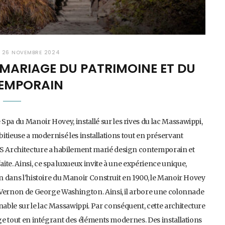
26 NOVEMBRE 2024
 MARIAGE DU PATRIMOINE ET DU
EMPORAIN
Spa du Manoir Hovey, installé sur les rives du lac Massawippi,
bitieuse a modernisé les installations tout en préservant
AS Architecture a habilement marié design contemporain et
te. Ainsi, ce spa luxueux invite à une expérience unique,
on dans l’histoire du Manoir Construit en 1900, le Manoir Hovey
nt Vernon de George Washington. Ainsi, il arbore une colonnade
able sur le lac Massawippi. Par conséquent, cette architecture
age tout en intégrant des éléments modernes. Des installations