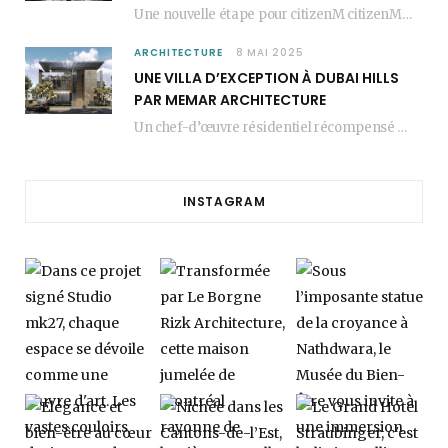
Une nouvelle étape pour citizenM citizenM racheté par Marriott, c’est une annonce qui marque un…
ARCHITECTURE
8 MAI 2025
UNE VILLA D’EXCEPTION À DUBAI HILLS
PAR MEMAR ARCHITECTURE
Un chef-d’œuvre résidentiel récompensé MEMAR Architecture, agence renommée basée à Dubaï, présente aujourd’hui sa dernière…
INSTAGRAM