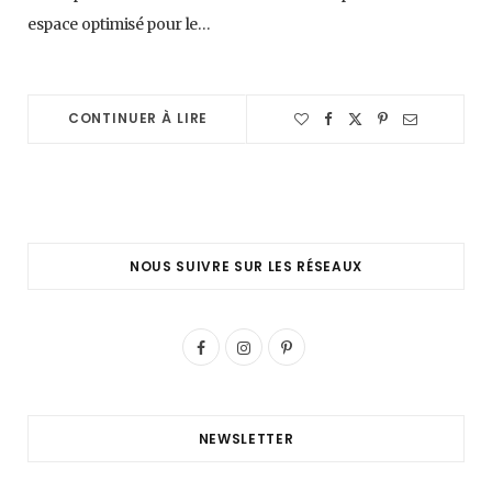
espace optimisé pour le…
CONTINUER À LIRE
NOUS SUIVRE SUR LES RÉSEAUX
F
I
P
a
n
i
c
s
n
NEWSLETTER
e
t
t