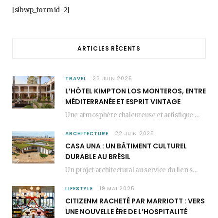
b
a
e
[sibwp_form id=2]
o
g
r
o
r
e
ARTICLES RÉCENTS
k
a
s
m
t
TRAVEL
23 JUIN 2025
L’HÔTEL KIMPTON LOS MONTEROS, ENTRE
MÉDITERRANÉE ET ESPRIT VINTAGE
Une atmosphère chaleureuse et artistique L’Hôtel Kimpton Los Monteros, récemment repensé par EL EQUIPO CREATIVO,…
ARCHITECTURE
22 JUIN 2025
CASA UNA : UN BÂTIMENT CULTUREL
DURABLE AU BRÉSIL
Un projet architectural au service du lien social Casa Una est un bâtiment culturel durable…
LIFESTYLE
19 MAI 2025
CITIZENM RACHETÉ PAR MARRIOTT : VERS
UNE NOUVELLE ÈRE DE L’HOSPITALITÉ