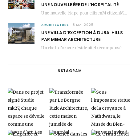
UNE NOUVELLE ÈRE DE L’HOSPITALITÉ
Une nouvelle étape pour citizenM citizenM racheté par Marriott, c’est une annonce qui marque un…
ARCHITECTURE
8 MAI 2025
UNE VILLA D’EXCEPTION À DUBAI HILLS
PAR MEMAR ARCHITECTURE
Un chef-d’œuvre résidentiel récompensé MEMAR Architecture, agence renommée basée à Dubaï, présente aujourd’hui sa dernière…
INSTAGRAM