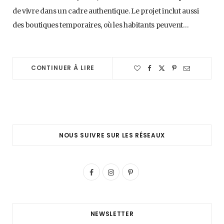
de vivre dans un cadre authentique. Le projet inclut aussi
des boutiques temporaires, où les habitants peuvent…
CONTINUER À LIRE
NOUS SUIVRE SUR LES RÉSEAUX
F
I
P
a
n
i
c
s
n
NEWSLETTER
e
t
t