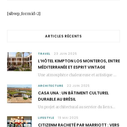
b
a
e
[sibwp_form id=2]
o
g
r
o
r
e
ARTICLES RÉCENTS
k
a
s
m
t
TRAVEL
23 JUIN 2025
L’HÔTEL KIMPTON LOS MONTEROS, ENTRE
MÉDITERRANÉE ET ESPRIT VINTAGE
Une atmosphère chaleureuse et artistique L’Hôtel Kimpton Los Monteros, récemment repensé par EL EQUIPO CREATIVO,…
ARCHITECTURE
22 JUIN 2025
CASA UNA : UN BÂTIMENT CULTUREL
DURABLE AU BRÉSIL
Un projet architectural au service du lien social Casa Una est un bâtiment culturel durable…
LIFESTYLE
19 MAI 2025
CITIZENM RACHETÉ PAR MARRIOTT : VERS