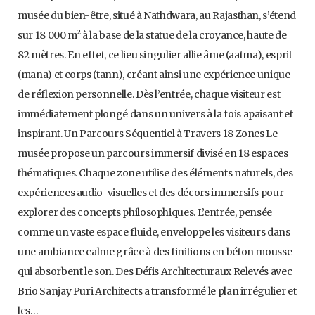
musée du bien-être, situé à Nathdwara, au Rajasthan, s’étend
sur 18 000 m² à la base de la statue de la croyance, haute de
82 mètres. En effet, ce lieu singulier allie âme (aatma), esprit
(mana) et corps (tann), créant ainsi une expérience unique
de réflexion personnelle. Dès l’entrée, chaque visiteur est
immédiatement plongé dans un univers à la fois apaisant et
inspirant. Un Parcours Séquentiel à Travers 18 Zones Le
musée propose un parcours immersif divisé en 18 espaces
thématiques. Chaque zone utilise des éléments naturels, des
expériences audio-visuelles et des décors immersifs pour
explorer des concepts philosophiques. L’entrée, pensée
comme un vaste espace fluide, enveloppe les visiteurs dans
une ambiance calme grâce à des finitions en béton mousse
qui absorbent le son. Des Défis Architecturaux Relevés avec
Brio Sanjay Puri Architects a transformé le plan irrégulier et
les…