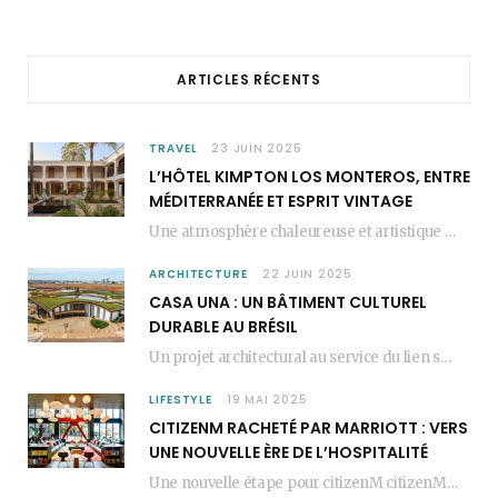
o
g
r
o
r
e
ARTICLES RÉCENTS
k
a
s
m
t
TRAVEL
23 JUIN 2025
L’HÔTEL KIMPTON LOS MONTEROS, ENTRE
MÉDITERRANÉE ET ESPRIT VINTAGE
Une atmosphère chaleureuse et artistique L’Hôtel Kimpton Los Monteros, récemment repensé par EL EQUIPO CREATIVO,…
ARCHITECTURE
22 JUIN 2025
CASA UNA : UN BÂTIMENT CULTUREL
DURABLE AU BRÉSIL
Un projet architectural au service du lien social Casa Una est un bâtiment culturel durable…
LIFESTYLE
19 MAI 2025
CITIZENM RACHETÉ PAR MARRIOTT : VERS
UNE NOUVELLE ÈRE DE L’HOSPITALITÉ
Une nouvelle étape pour citizenM citizenM racheté par Marriott, c’est une annonce qui marque un…