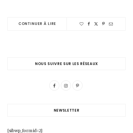
CONTINUER À LIRE
NOUS SUIVRE SUR LES RÉSEAUX
F
I
P
a
n
i
c
s
n
NEWSLETTER
e
t
t
b
a
e
[sibwp_form id=2]