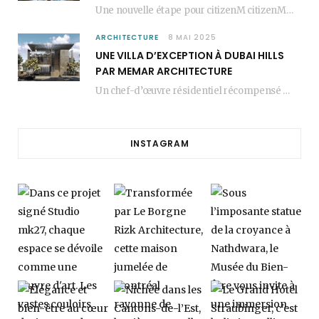
Une nouvelle étape pour citizenM citizenM racheté par Marriott, c’est une annonce qui marque un…
ARCHITECTURE
8 MAI 2025
UNE VILLA D’EXCEPTION À DUBAI HILLS
PAR MEMAR ARCHITECTURE
Un chef-d’œuvre résidentiel récompensé MEMAR Architecture, agence renommée basée à Dubaï, présente aujourd’hui sa dernière…
INSTAGRAM