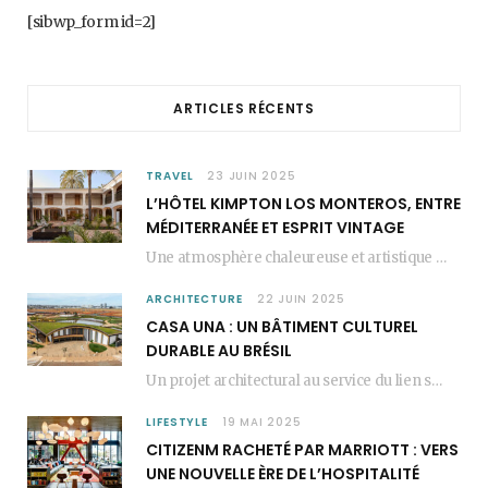
b
a
e
[sibwp_form id=2]
o
g
r
o
r
e
ARTICLES RÉCENTS
k
a
s
m
t
TRAVEL
23 JUIN 2025
L’HÔTEL KIMPTON LOS MONTEROS, ENTRE
MÉDITERRANÉE ET ESPRIT VINTAGE
Une atmosphère chaleureuse et artistique L’Hôtel Kimpton Los Monteros, récemment repensé par EL EQUIPO CREATIVO,…
ARCHITECTURE
22 JUIN 2025
CASA UNA : UN BÂTIMENT CULTUREL
DURABLE AU BRÉSIL
Un projet architectural au service du lien social Casa Una est un bâtiment culturel durable…
LIFESTYLE
19 MAI 2025
CITIZENM RACHETÉ PAR MARRIOTT : VERS
UNE NOUVELLE ÈRE DE L’HOSPITALITÉ