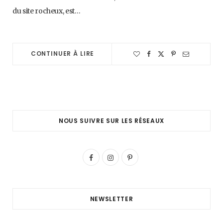
du site rocheux, est…
CONTINUER À LIRE
NOUS SUIVRE SUR LES RÉSEAUX
F
I
P
a
n
i
c
s
n
NEWSLETTER
e
t
t