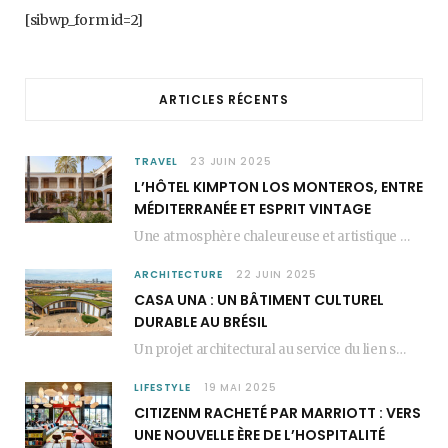
b
a
e
[sibwp_form id=2]
o
g
r
o
r
e
ARTICLES RÉCENTS
k
a
s
m
t
TRAVEL
23 JUIN 2025
L’HÔTEL KIMPTON LOS MONTEROS, ENTRE
MÉDITERRANÉE ET ESPRIT VINTAGE
Une atmosphère chaleureuse et artistique L’Hôtel Kimpton Los Monteros, récemment repensé par EL EQUIPO CREATIVO,…
ARCHITECTURE
22 JUIN 2025
CASA UNA : UN BÂTIMENT CULTUREL
DURABLE AU BRÉSIL
Un projet architectural au service du lien social Casa Una est un bâtiment culturel durable…
LIFESTYLE
19 MAI 2025
CITIZENM RACHETÉ PAR MARRIOTT : VERS
UNE NOUVELLE ÈRE DE L’HOSPITALITÉ