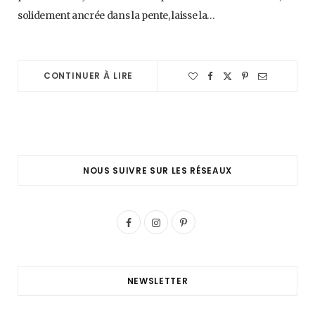
solidement ancrée dans la pente, laisse la…
CONTINUER À LIRE
NOUS SUIVRE SUR LES RÉSEAUX
F
I
P
a
n
i
c
s
n
NEWSLETTER
e
t
t