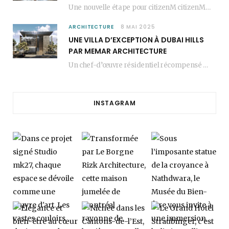
Une nouvelle étape pour citizenM citizenM racheté par Marriott, c’est une annonce qui marque un…
ARCHITECTURE
8 MAI 2025
UNE VILLA D’EXCEPTION À DUBAI HILLS
PAR MEMAR ARCHITECTURE
Un chef-d’œuvre résidentiel récompensé MEMAR Architecture, agence renommée basée à Dubaï, présente aujourd’hui sa dernière…
INSTAGRAM