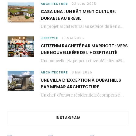
ARCHITECTURE
22 JUIN 2025
CASA UNA : UN BÂTIMENT CULTUREL
DURABLE AU BRÉSIL
Un projet architectural au service du lien social Casa Una est un bâtiment culturel durable…
LIFESTYLE
19 MAI 2025
CITIZENM RACHETÉ PAR MARRIOTT : VERS
UNE NOUVELLE ÈRE DE L’HOSPITALITÉ
Une nouvelle étape pour citizenM citizenM racheté par Marriott, c’est une annonce qui marque un…
ARCHITECTURE
8 MAI 2025
UNE VILLA D’EXCEPTION À DUBAI HILLS
PAR MEMAR ARCHITECTURE
Un chef-d’œuvre résidentiel récompensé MEMAR Architecture, agence renommée basée à Dubaï, présente aujourd’hui sa dernière…
INSTAGRAM