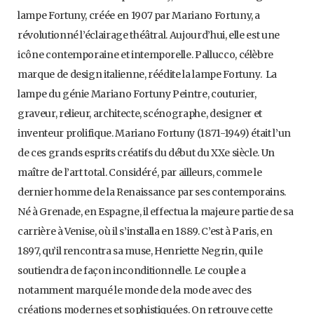
lampe Fortuny, créée en 1907 par Mariano Fortuny, a
révolutionné l’éclairage théâtral. Aujourd’hui, elle est une
icône contemporaine et intemporelle. Pallucco, célèbre
marque de design italienne, réédite la lampe Fortuny. La
lampe du génie Mariano Fortuny Peintre, couturier,
graveur, relieur, architecte, scénographe, designer et
inventeur prolifique. Mariano Fortuny (1871-1949) était l’un
de ces grands esprits créatifs du début du XXe siècle. Un
maître de l’art total. Considéré, par ailleurs, comme le
dernier homme de la Renaissance par ses contemporains.
Né à Grenade, en Espagne, il effectua la majeure partie de sa
carrière à Venise, où il s’installa en 1889. C’est à Paris, en
1897, qu’il rencontra sa muse, Henriette Negrin, qui le
soutiendra de façon inconditionnelle. Le couple a
notamment marqué le monde de la mode avec des
créations modernes et sophistiquées. On retrouve cette