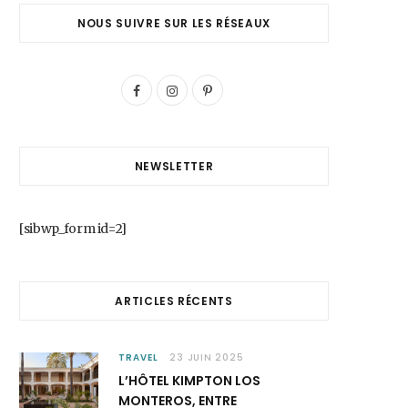
NOUS SUIVRE SUR LES RÉSEAUX
F
I
P
a
n
i
c
s
n
NEWSLETTER
e
t
t
b
a
e
[sibwp_form id=2]
o
g
r
o
r
e
ARTICLES RÉCENTS
k
a
s
m
t
TRAVEL
23 JUIN 2025
L’HÔTEL KIMPTON LOS
MONTEROS, ENTRE