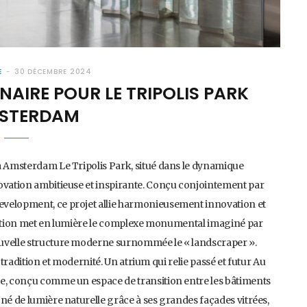
E
30 DÉCEMBRE 2024
AIRE POUR LE TRIPOLIS PARK
STERDAM
 à Amsterdam Le Tripolis Park, situé dans le dynamique
novation ambitieuse et inspirante. Conçu conjointement par
evelopment, ce projet allie harmonieusement innovation et
ovation met en lumière le complexe monumental imaginé par
ouvelle structure moderne surnommée le « landscraper ».
 tradition et modernité. Un atrium qui relie passé et futur Au
re, conçu comme un espace de transition entre les bâtiments
né de lumière naturelle grâce à ses grandes façades vitrées,