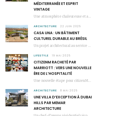
MÉDITERRANÉE ET ESPRIT
VINTAGE
Une atmosphère chaleureuse et artistique L’Hôtel Kimpton Los Monteros, récemment repensé par EL EQUIPO CREATIVO,…
ARCHITECTURE
22 JUIN 2025
CASA UNA : UN BÂTIMENT
CULTUREL DURABLE AU BRÉSIL
Un projet architectural au service du lien social Casa Una est un bâtiment culturel durable…
LIFESTYLE
19 MAI 2025
CITIZENM RACHETÉ PAR
MARRIOTT : VERS UNE NOUVELLE
ÈRE DE L’HOSPITALITÉ
Une nouvelle étape pour citizenM citizenM racheté par Marriott, c’est une annonce qui marque un…
ARCHITECTURE
8 MAI 2025
UNE VILLA D’EXCEPTION À DUBAI
HILLS PAR MEMAR
ARCHITECTURE
Un chef-d’œuvre résidentiel récompensé MEMAR Architecture, agence renommée basée à Dubaï, présente aujourd’hui sa dernière…