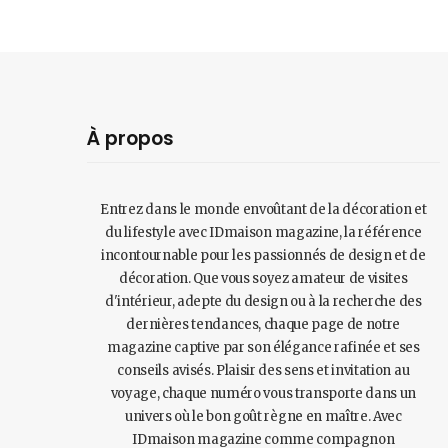
À propos
Entrez dans le monde envoûtant de la décoration et
du lifestyle avec IDmaison magazine, la référence
incontournable pour les passionnés de design et de
décoration. Que vous soyez amateur de visites
d'intérieur, adepte du design ou à la recherche des
dernières tendances, chaque page de notre
magazine captive par son élégance rafinée et ses
conseils avisés. Plaisir des sens et invitation au
voyage, chaque numéro vous transporte dans un
univers où le bon goût règne en maître. Avec
IDmaison magazine comme compagnon