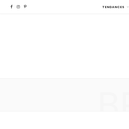
F
I
P
TENDANCES
a
n
i
c
s
n
e
t
t
b
a
e
o
g
r
B
o
r
e
k
a
s
m
t