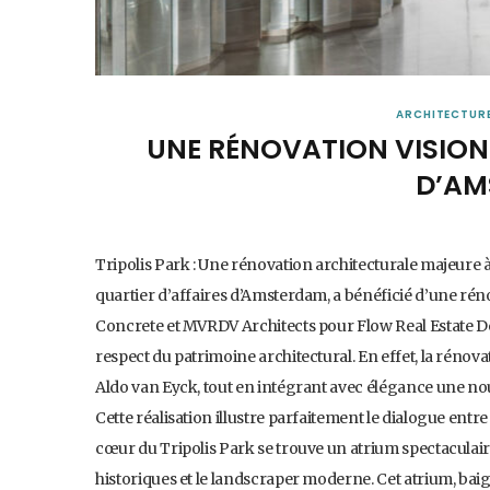
ARCHITECTUR
UNE RÉNOVATION VISIONN
D’AM
Tripolis Park : Une rénovation architecturale majeure
quartier d’affaires d’Amsterdam, a bénéficié d’une ré
Concrete et MVRDV Architects pour Flow Real Estate D
respect du patrimoine architectural. En effet, la rén
Aldo van Eyck, tout en intégrant avec élégance une n
Cette réalisation illustre parfaitement le dialogue entre
cœur du Tripolis Park se trouve un atrium spectaculai
historiques et le landscraper moderne. Cet atrium, baig