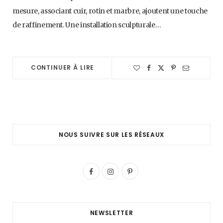
mesure, associant cuir, rotin et marbre, ajoutent une touche
de raffinement. Une installation sculpturale…
CONTINUER À LIRE
NOUS SUIVRE SUR LES RÉSEAUX
F
I
P
a
n
i
c
s
n
NEWSLETTER
e
t
t