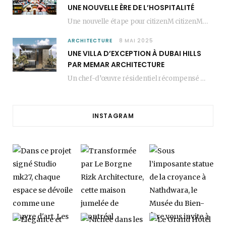
UNE NOUVELLE ÈRE DE L’HOSPITALITÉ
Une nouvelle étape pour citizenM citizenM racheté par Marriott, c’est une annonce qui marque un…
ARCHITECTURE
8 MAI 2025
UNE VILLA D’EXCEPTION À DUBAI HILLS
PAR MEMAR ARCHITECTURE
Un chef-d’œuvre résidentiel récompensé MEMAR Architecture, agence renommée basée à Dubaï, présente aujourd’hui sa dernière…
INSTAGRAM