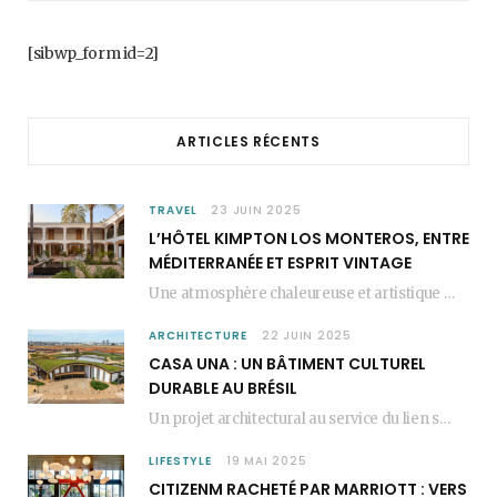
b
a
e
[sibwp_form id=2]
o
g
r
o
r
e
ARTICLES RÉCENTS
k
a
s
m
t
TRAVEL
23 JUIN 2025
L’HÔTEL KIMPTON LOS MONTEROS, ENTRE
MÉDITERRANÉE ET ESPRIT VINTAGE
Une atmosphère chaleureuse et artistique L’Hôtel Kimpton Los Monteros, récemment repensé par EL EQUIPO CREATIVO,…
ARCHITECTURE
22 JUIN 2025
CASA UNA : UN BÂTIMENT CULTUREL
DURABLE AU BRÉSIL
Un projet architectural au service du lien social Casa Una est un bâtiment culturel durable…
LIFESTYLE
19 MAI 2025
CITIZENM RACHETÉ PAR MARRIOTT : VERS