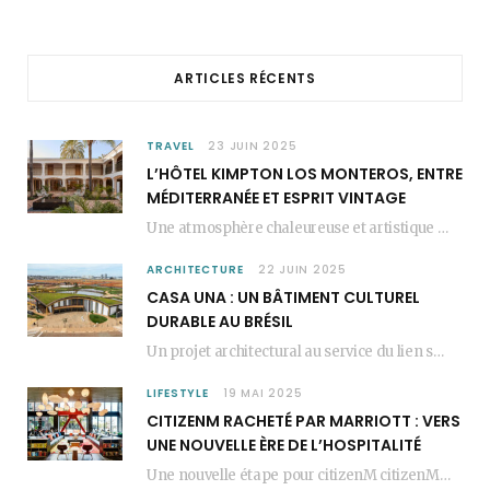
o
g
r
o
r
e
ARTICLES RÉCENTS
k
a
s
m
t
TRAVEL
23 JUIN 2025
L’HÔTEL KIMPTON LOS MONTEROS, ENTRE
MÉDITERRANÉE ET ESPRIT VINTAGE
Une atmosphère chaleureuse et artistique L’Hôtel Kimpton Los Monteros, récemment repensé par EL EQUIPO CREATIVO,…
ARCHITECTURE
22 JUIN 2025
CASA UNA : UN BÂTIMENT CULTUREL
DURABLE AU BRÉSIL
Un projet architectural au service du lien social Casa Una est un bâtiment culturel durable…
LIFESTYLE
19 MAI 2025
CITIZENM RACHETÉ PAR MARRIOTT : VERS
UNE NOUVELLE ÈRE DE L’HOSPITALITÉ
Une nouvelle étape pour citizenM citizenM racheté par Marriott, c’est une annonce qui marque un…