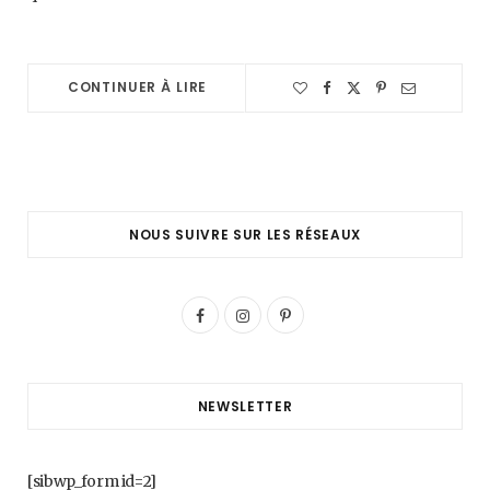
CONTINUER À LIRE
NOUS SUIVRE SUR LES RÉSEAUX
F
I
P
a
n
i
c
s
n
NEWSLETTER
e
t
t
b
a
e
[sibwp_form id=2]