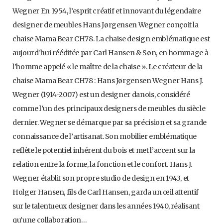
Wegner En 1954, l’esprit créatif et innovant du légendaire
designer de meubles Hans Jørgensen Wegner conçoit la
chaise Mama Bear CH78. La chaise design emblématique est
aujourd’hui rééditée par Carl Hansen & Søn, en hommage à
l’homme appelé « le maître de la chaise ». Le créateur de la
chaise Mama Bear CH78 : Hans Jørgensen Wegner Hans J.
Wegner (1914-2007) est un designer danois, considéré
comme l’un des principaux designers de meubles du siècle
dernier. Wegner se démarque par sa précision et sa grande
connaissance de l’artisanat. Son mobilier emblématique
reflète le potentiel inhérent du bois et met l’accent sur la
relation entre la forme, la fonction et le confort. Hans J.
Wegner établit son propre studio de design en 1943, et
Holger Hansen, fils de Carl Hansen, garda un œil attentif
sur le talentueux designer dans les années 1940, réalisant
qu’une collaboration…