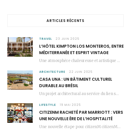
o
g
r
o
r
e
ARTICLES RÉCENTS
k
a
s
m
t
TRAVEL
23 JUIN 2025
L’HÔTEL KIMPTON LOS MONTEROS, ENTRE
MÉDITERRANÉE ET ESPRIT VINTAGE
Une atmosphère chaleureuse et artistique L’Hôtel Kimpton Los Monteros, récemment repensé par EL EQUIPO CREATIVO,…
ARCHITECTURE
22 JUIN 2025
CASA UNA : UN BÂTIMENT CULTUREL
DURABLE AU BRÉSIL
Un projet architectural au service du lien social Casa Una est un bâtiment culturel durable…
LIFESTYLE
19 MAI 2025
CITIZENM RACHETÉ PAR MARRIOTT : VERS
UNE NOUVELLE ÈRE DE L’HOSPITALITÉ
Une nouvelle étape pour citizenM citizenM racheté par Marriott, c’est une annonce qui marque un…