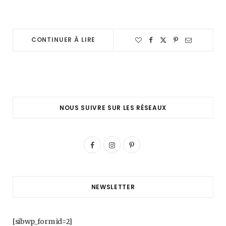
CONTINUER À LIRE
NOUS SUIVRE SUR LES RÉSEAUX
F
I
P
a
n
i
c
s
n
NEWSLETTER
e
t
t
b
a
e
[sibwp_form id=2]