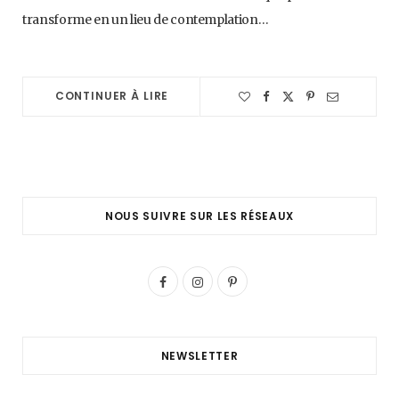
transforme en un lieu de contemplation…
CONTINUER À LIRE
NOUS SUIVRE SUR LES RÉSEAUX
F
I
P
a
n
i
c
s
n
NEWSLETTER
e
t
t