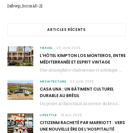
b
a
e
[sibwp_form id=2]
o
g
r
o
r
e
ARTICLES RÉCENTS
k
a
s
m
t
TRAVEL
23 JUIN 2025
L’HÔTEL KIMPTON LOS MONTEROS, ENTRE
MÉDITERRANÉE ET ESPRIT VINTAGE
Une atmosphère chaleureuse et artistique L’Hôtel Kimpton Los Monteros, récemment repensé par EL EQUIPO CREATIVO,…
ARCHITECTURE
22 JUIN 2025
CASA UNA : UN BÂTIMENT CULTUREL
DURABLE AU BRÉSIL
Un projet architectural au service du lien social Casa Una est un bâtiment culturel durable…
LIFESTYLE
19 MAI 2025
CITIZENM RACHETÉ PAR MARRIOTT : VERS
UNE NOUVELLE ÈRE DE L’HOSPITALITÉ