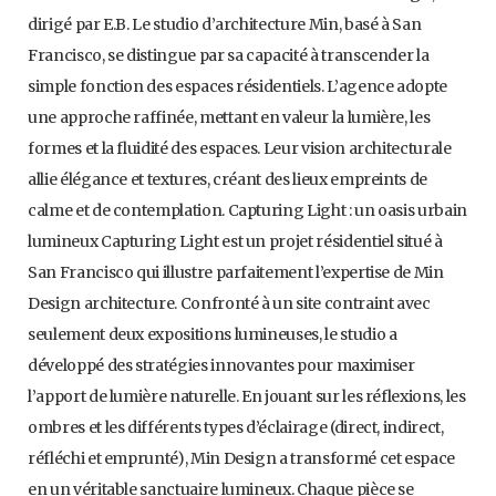
dirigé par E.B. Le studio d’architecture Min, basé à San
Francisco, se distingue par sa capacité à transcender la
simple fonction des espaces résidentiels. L’agence adopte
une approche raffinée, mettant en valeur la lumière, les
formes et la fluidité des espaces. Leur vision architecturale
allie élégance et textures, créant des lieux empreints de
calme et de contemplation. Capturing Light : un oasis urbain
lumineux Capturing Light est un projet résidentiel situé à
San Francisco qui illustre parfaitement l’expertise de Min
Design architecture. Confronté à un site contraint avec
seulement deux expositions lumineuses, le studio a
développé des stratégies innovantes pour maximiser
l’apport de lumière naturelle. En jouant sur les réflexions, les
ombres et les différents types d’éclairage (direct, indirect,
réfléchi et emprunté), Min Design a transformé cet espace
en un véritable sanctuaire lumineux. Chaque pièce se