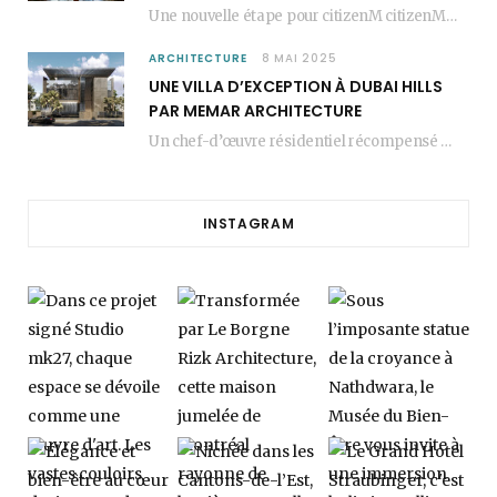
Une nouvelle étape pour citizenM citizenM racheté par Marriott, c’est une annonce qui marque un…
ARCHITECTURE
8 MAI 2025
UNE VILLA D’EXCEPTION À DUBAI HILLS
PAR MEMAR ARCHITECTURE
Un chef-d’œuvre résidentiel récompensé MEMAR Architecture, agence renommée basée à Dubaï, présente aujourd’hui sa dernière…
INSTAGRAM