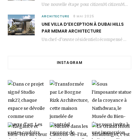
Une nouvelle étape pour citizenM citizenM racheté par Marriott, c’est une annonce qui marque un…
ARCHITECTURE
8 MAI 2025
UNE VILLA D’EXCEPTION À DUBAI HILLS
PAR MEMAR ARCHITECTURE
Un chef-d’œuvre résidentiel récompensé MEMAR Architecture, agence renommée basée à Dubaï, présente aujourd’hui sa dernière…
INSTAGRAM