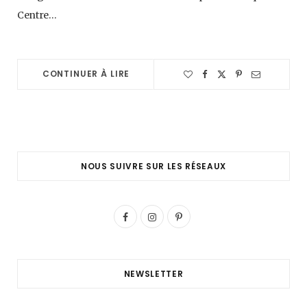
Centre…
CONTINUER À LIRE
NOUS SUIVRE SUR LES RÉSEAUX
F
I
P
a
n
i
c
s
n
NEWSLETTER
e
t
t