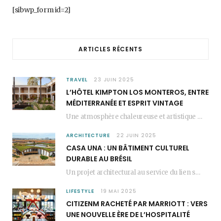
b
a
e
[sibwp_form id=2]
o
g
r
o
r
e
ARTICLES RÉCENTS
k
a
s
m
t
TRAVEL
23 JUIN 2025
L’HÔTEL KIMPTON LOS MONTEROS, ENTRE
MÉDITERRANÉE ET ESPRIT VINTAGE
Une atmosphère chaleureuse et artistique L’Hôtel Kimpton Los Monteros, récemment repensé par EL EQUIPO CREATIVO,…
ARCHITECTURE
22 JUIN 2025
CASA UNA : UN BÂTIMENT CULTUREL
DURABLE AU BRÉSIL
Un projet architectural au service du lien social Casa Una est un bâtiment culturel durable…
LIFESTYLE
19 MAI 2025
CITIZENM RACHETÉ PAR MARRIOTT : VERS
UNE NOUVELLE ÈRE DE L’HOSPITALITÉ