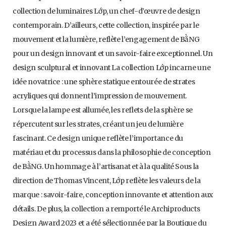
collection de luminaires Lớp, un chef-d’œuvre de design
contemporain. D’ailleurs, cette collection, inspirée par le
mouvement et la lumière, reflète l’engagement de BằNG
pour un design innovant et un savoir-faire exceptionnel. Un
design sculptural et innovant La collection Lớp incarne une
idée novatrice : une sphère statique entourée de strates
acryliques qui donnent l’impression de mouvement.
Lorsque la lampe est allumée, les reflets de la sphère se
répercutent sur les strates, créant un jeu de lumière
fascinant. Ce design unique reflète l’importance du
matériau et du processus dans la philosophie de conception
de BằNG. Un hommage à l’artisanat et à la qualité Sous la
direction de Thomas Vincent, Lớp reflète les valeurs de la
marque : savoir-faire, conception innovante et attention aux
détails. De plus, la collection a remporté le Archiproducts
Design Award 2023 et a été sélectionnée par la Boutique du