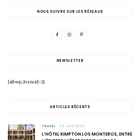
NOUS SUIVRE SUR LES RÉSEAUX
F
I
P
a
n
i
c
s
n
NEWSLETTER
e
t
t
b
a
e
[sibwp_form id=2]
o
g
r
o
r
e
ARTICLES RÉCENTS
k
a
s
m
t
TRAVEL
23 JUIN 2025
L’HÔTEL KIMPTON LOS MONTEROS, ENTRE