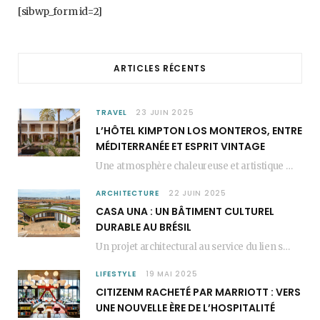
b
a
e
[sibwp_form id=2]
o
g
r
o
r
e
ARTICLES RÉCENTS
k
a
s
m
t
TRAVEL
23 JUIN 2025
L’HÔTEL KIMPTON LOS MONTEROS, ENTRE
MÉDITERRANÉE ET ESPRIT VINTAGE
Une atmosphère chaleureuse et artistique L’Hôtel Kimpton Los Monteros, récemment repensé par EL EQUIPO CREATIVO,…
ARCHITECTURE
22 JUIN 2025
CASA UNA : UN BÂTIMENT CULTUREL
DURABLE AU BRÉSIL
Un projet architectural au service du lien social Casa Una est un bâtiment culturel durable…
LIFESTYLE
19 MAI 2025
CITIZENM RACHETÉ PAR MARRIOTT : VERS
UNE NOUVELLE ÈRE DE L’HOSPITALITÉ