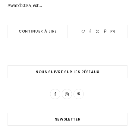
Award 2024, est…
CONTINUER À LIRE
NOUS SUIVRE SUR LES RÉSEAUX
F
I
P
a
n
i
c
s
n
NEWSLETTER
e
t
t