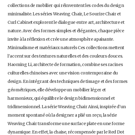
collections de mobilier qui réinventent les codes du design
minimaliste. Les séries Weaving Chair, Le Sourire Chair et
Curl Cabinet explorent le dialogue entre art, architecture et
nature. Avec des formes simples et élégantes, chaque pièce
invite à la réflexion et crée une atmosphère apaisante.
Minimalisme et matériaux naturels Ces collections mettent
l’accent sur des textures naturelles et des couleurs douces.
Haoming Li, architecte de formation, combine ses racines
culturelles chinoises avec une vision contemporaine du
design. En intégrant des techniques de tissage et des formes
géométriques, elle développe un mobilier léger et
harmonieux, qui équilibre le design bidimensionnel et
tridimensionnel. La série Weaving Chair Ainsi, inspirée d’un
moment spontané où la designer a plié un reçu, la série
Weaving Chair transforme une surface plate en une forme
dynamique. En effet, la chaise, récompensée par le Red Dot