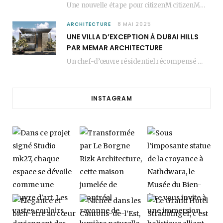
Une nouvelle étape pour citizenM citizenM racheté par Marriott, c’est une annonce qui marque un…
ARCHITECTURE
8 MAI 2025
UNE VILLA D’EXCEPTION À DUBAI HILLS
PAR MEMAR ARCHITECTURE
Un chef-d’œuvre résidentiel récompensé MEMAR Architecture, agence renommée basée à Dubaï, présente aujourd’hui sa dernière…
INSTAGRAM