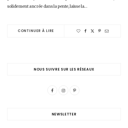
solidement ancrée dans la pente, laisse la…
CONTINUER À LIRE
NOUS SUIVRE SUR LES RÉSEAUX
F
I
P
a
n
i
c
s
n
NEWSLETTER
e
t
t