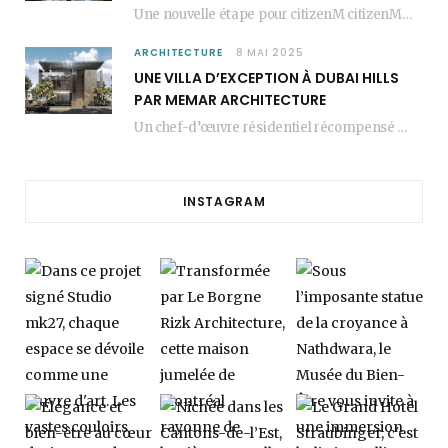
Une nouvelle étape pour citizenM citizenM racheté par Marriott, c’est une annonce qui marque un…
ARCHITECTURE
8 MAI 2025
UNE VILLA D’EXCEPTION À DUBAI HILLS
PAR MEMAR ARCHITECTURE
Un chef-d’œuvre résidentiel récompensé MEMAR Architecture, agence renommée basée à Dubaï, présente aujourd’hui sa dernière…
INSTAGRAM