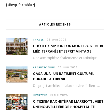
b
a
e
[sibwp_form id=2]
o
g
r
o
r
e
ARTICLES RÉCENTS
k
a
s
m
t
TRAVEL
23 JUIN 2025
L’HÔTEL KIMPTON LOS MONTEROS, ENTRE
MÉDITERRANÉE ET ESPRIT VINTAGE
Une atmosphère chaleureuse et artistique L’Hôtel Kimpton Los Monteros, récemment repensé par EL EQUIPO CREATIVO,…
ARCHITECTURE
22 JUIN 2025
CASA UNA : UN BÂTIMENT CULTUREL
DURABLE AU BRÉSIL
Un projet architectural au service du lien social Casa Una est un bâtiment culturel durable…
LIFESTYLE
19 MAI 2025
CITIZENM RACHETÉ PAR MARRIOTT : VERS
UNE NOUVELLE ÈRE DE L’HOSPITALITÉ