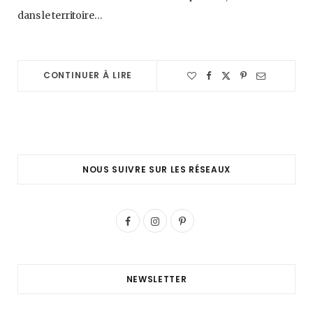
dans le territoire…
CONTINUER À LIRE
NOUS SUIVRE SUR LES RÉSEAUX
F
I
P
a
n
i
c
s
n
NEWSLETTER
e
t
t