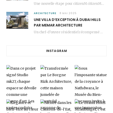
Une nouvelle étape pour citizenM citizenM racheté par Marriott, c’est une annonce qui marque un…
ARCHITECTURE
8 MAI 2025
UNE VILLA D’EXCEPTION À DUBAI HILLS
PAR MEMAR ARCHITECTURE
Un chef-d’œuvre résidentiel récompensé MEMAR Architecture, agence renommée basée à Dubaï, présente aujourd’hui sa dernière…
INSTAGRAM