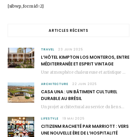
b
a
e
[sibwp_form id=2]
o
g
r
o
r
e
ARTICLES RÉCENTS
k
a
s
m
t
TRAVEL
23 JUIN 2025
L’HÔTEL KIMPTON LOS MONTEROS, ENTRE
MÉDITERRANÉE ET ESPRIT VINTAGE
Une atmosphère chaleureuse et artistique L’Hôtel Kimpton Los Monteros, récemment repensé par EL EQUIPO CREATIVO,…
ARCHITECTURE
22 JUIN 2025
CASA UNA : UN BÂTIMENT CULTUREL
DURABLE AU BRÉSIL
Un projet architectural au service du lien social Casa Una est un bâtiment culturel durable…
LIFESTYLE
19 MAI 2025
CITIZENM RACHETÉ PAR MARRIOTT : VERS
UNE NOUVELLE ÈRE DE L’HOSPITALITÉ