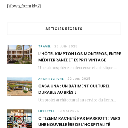
b
a
e
[sibwp_form id=2]
o
g
r
o
r
e
ARTICLES RÉCENTS
k
a
s
m
t
TRAVEL
23 JUIN 2025
L’HÔTEL KIMPTON LOS MONTEROS, ENTRE
MÉDITERRANÉE ET ESPRIT VINTAGE
Une atmosphère chaleureuse et artistique L’Hôtel Kimpton Los Monteros, récemment repensé par EL EQUIPO CREATIVO,…
ARCHITECTURE
22 JUIN 2025
CASA UNA : UN BÂTIMENT CULTUREL
DURABLE AU BRÉSIL
Un projet architectural au service du lien social Casa Una est un bâtiment culturel durable…
LIFESTYLE
19 MAI 2025
CITIZENM RACHETÉ PAR MARRIOTT : VERS
UNE NOUVELLE ÈRE DE L’HOSPITALITÉ