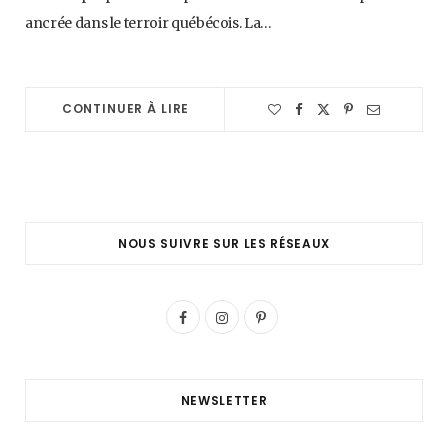
ancrée dans le terroir québécois. La…
CONTINUER À LIRE
NOUS SUIVRE SUR LES RÉSEAUX
F
I
P
a
n
i
c
s
n
NEWSLETTER
e
t
t