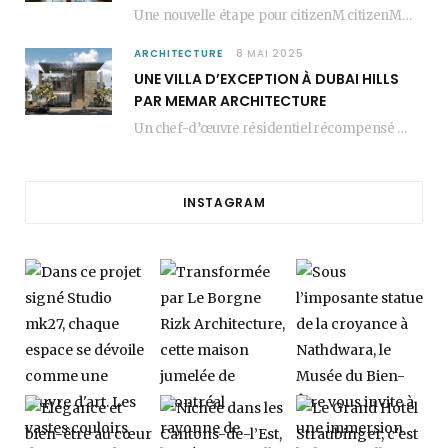
Une nouvelle étape pour citizenM citizenM racheté par Marriott, c’est une annonce qui marque un…
ARCHITECTURE
8 MAI 2025
UNE VILLA D’EXCEPTION À DUBAI HILLS
PAR MEMAR ARCHITECTURE
Un chef-d’œuvre résidentiel récompensé MEMAR Architecture, agence renommée basée à Dubaï, présente aujourd’hui sa dernière…
INSTAGRAM