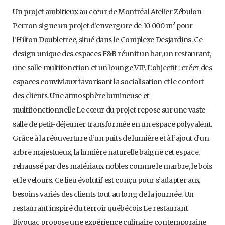
Un projet ambitieux au cœur de Montréal Atelier Zébulon
Perron signe un projet d’envergure de 10 000 m² pour
l’Hilton Doubletree, situé dans le Complexe Desjardins. Ce
design unique des espaces F&B réunit un bar, un restaurant,
une salle multifonction et un lounge VIP. L’objectif : créer des
espaces conviviaux favorisant la socialisation et le confort
des clients. Une atmosphère lumineuse et
multifonctionnelle Le cœur du projet repose sur une vaste
salle de petit-déjeuner transformée en un espace polyvalent.
Grâce à la réouverture d’un puits de lumière et à l’ajout d’un
arbre majestueux, la lumière naturelle baigne cet espace,
rehaussé par des matériaux nobles comme le marbre, le bois
et le velours. Ce lieu évolutif est conçu pour s’adapter aux
besoins variés des clients tout au long de la journée. Un
restaurant inspiré du terroir québécois Le restaurant
Bivouac propose une expérience culinaire contemporaine