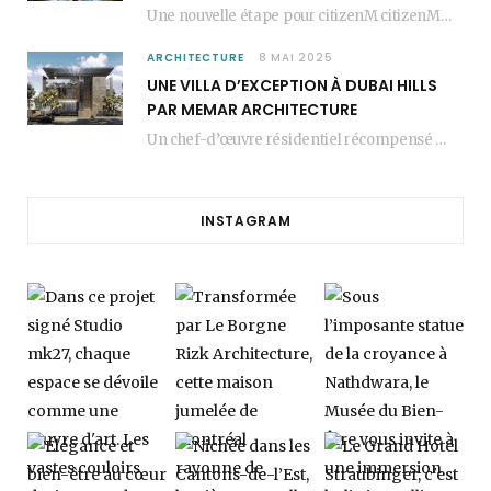
Une nouvelle étape pour citizenM citizenM racheté par Marriott, c’est une annonce qui marque un…
ARCHITECTURE
8 MAI 2025
UNE VILLA D’EXCEPTION À DUBAI HILLS
PAR MEMAR ARCHITECTURE
Un chef-d’œuvre résidentiel récompensé MEMAR Architecture, agence renommée basée à Dubaï, présente aujourd’hui sa dernière…
INSTAGRAM