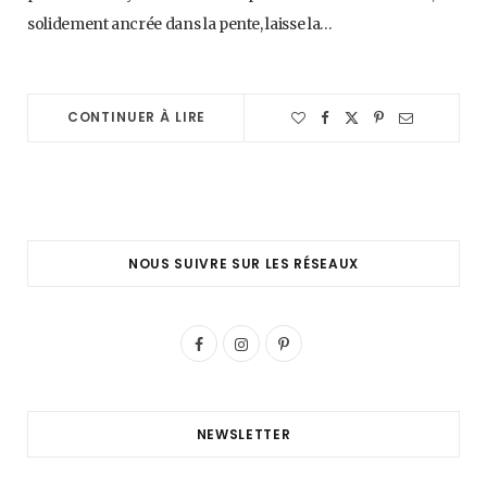
solidement ancrée dans la pente, laisse la…
CONTINUER À LIRE
NOUS SUIVRE SUR LES RÉSEAUX
F
I
P
a
n
i
c
s
n
NEWSLETTER
e
t
t