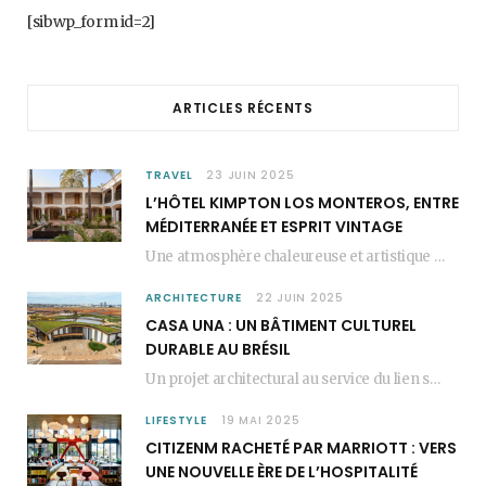
b
a
e
[sibwp_form id=2]
o
g
r
o
r
e
ARTICLES RÉCENTS
k
a
s
m
t
TRAVEL
23 JUIN 2025
L’HÔTEL KIMPTON LOS MONTEROS, ENTRE
MÉDITERRANÉE ET ESPRIT VINTAGE
Une atmosphère chaleureuse et artistique L’Hôtel Kimpton Los Monteros, récemment repensé par EL EQUIPO CREATIVO,…
ARCHITECTURE
22 JUIN 2025
CASA UNA : UN BÂTIMENT CULTUREL
DURABLE AU BRÉSIL
Un projet architectural au service du lien social Casa Una est un bâtiment culturel durable…
LIFESTYLE
19 MAI 2025
CITIZENM RACHETÉ PAR MARRIOTT : VERS
UNE NOUVELLE ÈRE DE L’HOSPITALITÉ