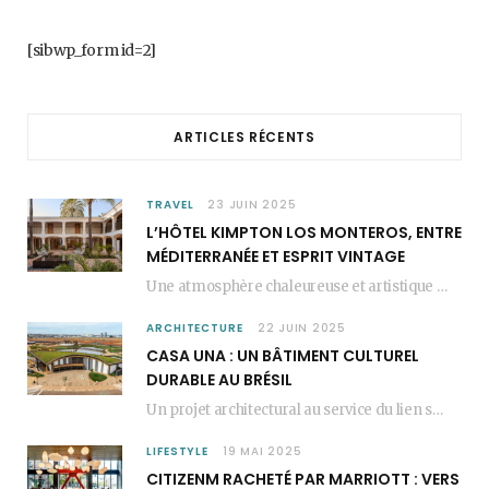
b
a
e
[sibwp_form id=2]
o
g
r
o
r
e
ARTICLES RÉCENTS
k
a
s
m
t
TRAVEL
23 JUIN 2025
L’HÔTEL KIMPTON LOS MONTEROS, ENTRE
MÉDITERRANÉE ET ESPRIT VINTAGE
Une atmosphère chaleureuse et artistique L’Hôtel Kimpton Los Monteros, récemment repensé par EL EQUIPO CREATIVO,…
ARCHITECTURE
22 JUIN 2025
CASA UNA : UN BÂTIMENT CULTUREL
DURABLE AU BRÉSIL
Un projet architectural au service du lien social Casa Una est un bâtiment culturel durable…
LIFESTYLE
19 MAI 2025
CITIZENM RACHETÉ PAR MARRIOTT : VERS