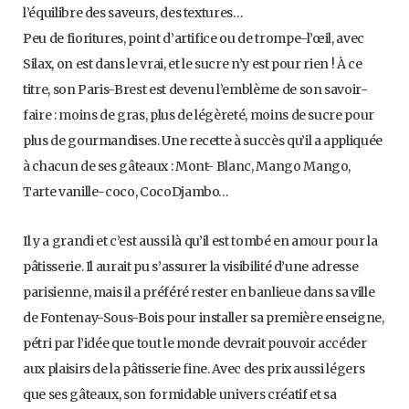
l’équilibre des saveurs, des textures…
Peu de fioritures, point d’artifice ou de trompe-l’œil, avec
Silax, on est dans le vrai, et le sucre n’y est pour rien ! À ce
titre, son Paris-Brest est devenu l’emblème de son savoir-
faire : moins de gras, plus de légèreté, moins de sucre pour
plus de gourmandises. Une recette à succès qu’il a appliquée
à chacun de ses gâteaux : Mont- Blanc, Mango Mango,
Tarte vanille-coco, CocoDjambo…
Il y a grandi et c’est aussi là qu’il est tombé en amour pour la
pâtisserie. Il aurait pu s’assurer la visibilité d’une adresse
parisienne, mais il a préféré rester en banlieue dans sa ville
de Fontenay-Sous-Bois pour installer sa première enseigne,
pétri par l’idée que tout le monde devrait pouvoir accéder
aux plaisirs de la pâtisserie fine. Avec des prix aussi légers
que ses gâteaux, son formidable univers créatif et sa