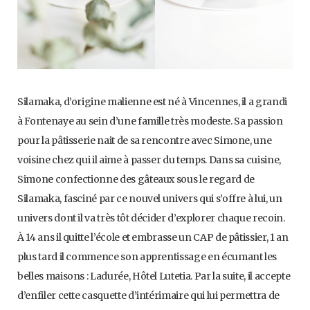
Silamaka, d’origine malienne est né à Vincennes, il a grandi
à Fontenaye au sein d’une famille très modeste. Sa passion
pour la pâtisserie nait de sa rencontre avec Simone, une
voisine chez qui il aime à passer du temps. Dans sa cuisine,
Simone confectionne des gâteaux sous le regard de
Silamaka, fasciné par ce nouvel univers qui s’offre à lui, un
univers dont il va très tôt décider d’explorer chaque recoin.
À 14 ans il quitte l’école et embrasse un CAP de pâtissier, 1 an
plus tard il commence son apprentissage en écumant les
belles maisons : Ladurée, Hôtel Lutetia. Par la suite, il accepte
d’enfiler cette casquette d’intérimaire qui lui permettra de