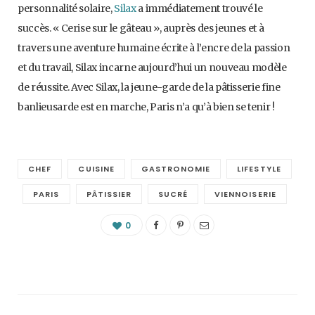
personnalité solaire,
Silax
a immédiatement trouvé le
succès. « Cerise sur le gâteau », auprès des jeunes et à
travers une aventure humaine écrite à l’encre de la passion
et du travail, Silax incarne aujourd’hui un nouveau modèle
de réussite. Avec Silax, la jeune-garde de la pâtisserie fine
banlieusarde est en marche, Paris n’a qu’à bien se tenir !
CHEF
CUISINE
GASTRONOMIE
LIFESTYLE
PARIS
PÂTISSIER
SUCRÉ
VIENNOISERIE
0