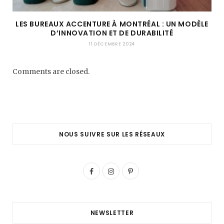
LES BUREAUX ACCENTURE À MONTRÉAL : UN MODÈLE
D’INNOVATION ET DE DURABILITÉ
11 DÉCEMBRE 2024
Comments are closed.
NOUS SUIVRE SUR LES RÉSEAUX
F
I
P
a
n
i
c
s
n
NEWSLETTER
e
t
t