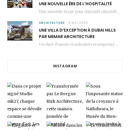
UNE NOUVELLE ÈRE DE L’HOSPITALITÉ
Une nouvelle étape pour citizenM citizenM racheté par Marriott, c’est une annonce qui marque un…
ARCHITECTURE
8 MAI 2025
UNE VILLA D’EXCEPTION À DUBAI HILLS
PAR MEMAR ARCHITECTURE
Un chef-d’œuvre résidentiel récompensé MEMAR Architecture, agence renommée basée à Dubaï, présente aujourd’hui sa dernière…
INSTAGRAM