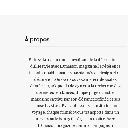
À propos
Entrez dans le monde envoûtant de la décoration et
du lifestyle avec IDmaison magazine, la référence
incontournable pour les passionnés de design et de
décoration. Que vous soyez amateur de visites
d'intérieur, adepte du design ou à la recherche des
dernières tendances, chaque page de notre
magazine captive par son élégance rafinée et ses
conseils avisés. Plaisir des sens et invitation au
voyage, chaque numéro vous transporte dans un
univers où le bon goût règne en maître. Avec
IDmaison magazine comme compagnon