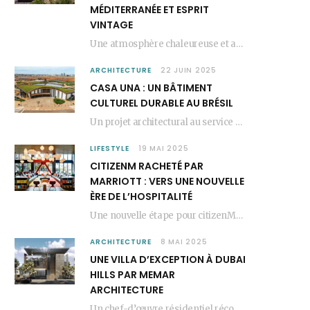
MÉDITERRANÉE ET ESPRIT
VINTAGE
Une atmosphère chaleureuse et artistique L’Hôtel Kimpton Los Monteros, récemment repensé par EL EQUIPO CREATIVO,…
ARCHITECTURE
22 JUIN 2025
CASA UNA : UN BÂTIMENT
CULTUREL DURABLE AU BRÉSIL
Un projet architectural au service du lien social Casa Una est un bâtiment culturel durable…
LIFESTYLE
19 MAI 2025
CITIZENM RACHETÉ PAR
MARRIOTT : VERS UNE NOUVELLE
ÈRE DE L’HOSPITALITÉ
Une nouvelle étape pour citizenM citizenM racheté par Marriott, c’est une annonce qui marque un…
ARCHITECTURE
8 MAI 2025
UNE VILLA D’EXCEPTION À DUBAI
HILLS PAR MEMAR
ARCHITECTURE
Un chef-d’œuvre résidentiel récompensé MEMAR Architecture, agence renommée basée à Dubaï, présente aujourd’hui sa dernière…