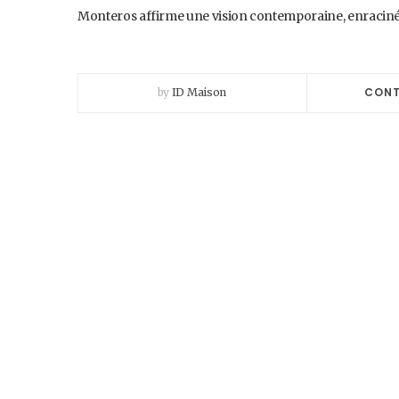
Monteros affirme une vision contemporaine, enracinée
CONT
by
ID Maison