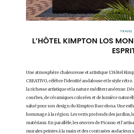
TRAVEL
L’HÔTEL KIMPTON LOS MON
ESPRI
Une atmosphère chaleureuse et artistique L’Hôtel K
CREATIVO, célèbre l’identité andalouse et le style rétr
la richesse artistique et la nature méditerranéenne. Dès
courbes, de céramiques colorées et de lumière naturelle. 
salué pour son design du Kimpton Barcelona. Une esth
hommage à la région. Les verts profonds des jardins, le b
matériaux. En parallèle, les œuvres de Picasso et l’art
murales peintes à la main et des contrastes audacieux 