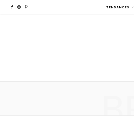
F
I
P
TENDANCES
a
n
i
c
s
n
e
t
t
b
a
e
o
g
r
B
o
r
e
k
a
s
m
t