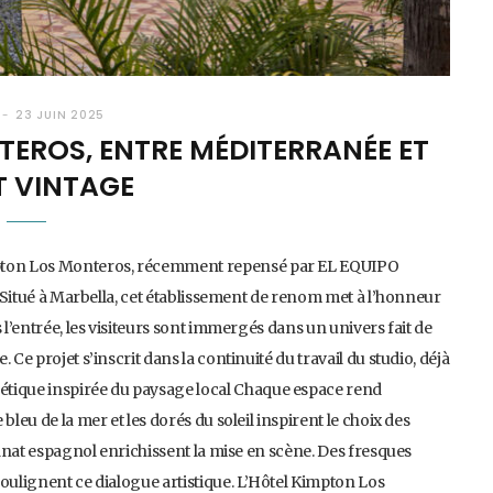
23 JUIN 2025
TEROS, ENTRE MÉDITERRANÉE ET
T VINTAGE
impton Los Monteros, récemment repensé par EL EQUIPO
o. Situé à Marbella, cet établissement de renom met à l’honneur
 l’entrée, les visiteurs sont immergés dans un univers fait de
Ce projet s’inscrit dans la continuité du travail du studio, déjà
étique inspirée du paysage local Chaque espace rend
leu de la mer et les dorés du soleil inspirent le choix des
isanat espagnol enrichissent la mise en scène. Des fresques
soulignent ce dialogue artistique. L’Hôtel Kimpton Los