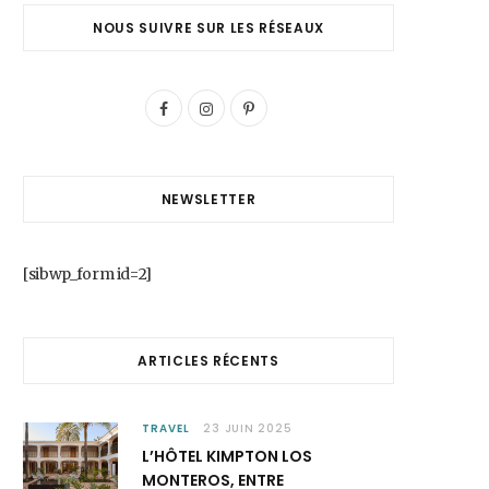
NOUS SUIVRE SUR LES RÉSEAUX
F
I
P
a
n
i
c
s
n
NEWSLETTER
e
t
t
b
a
e
[sibwp_form id=2]
o
g
r
o
r
e
ARTICLES RÉCENTS
k
a
s
m
t
TRAVEL
23 JUIN 2025
L’HÔTEL KIMPTON LOS
MONTEROS, ENTRE